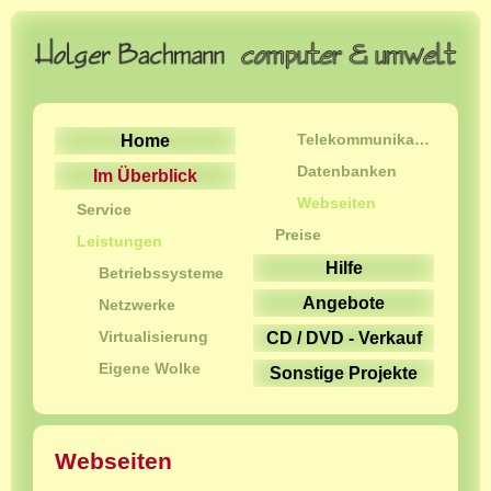
Telekommunikation
Home
Datenbanken
Im Überblick
Webseiten
Service
Preise
Leistungen
Hilfe
Betriebssysteme
Angebote
Netzwerke
Virtualisierung
CD / DVD - Verkauf
Eigene Wolke
Sonstige Projekte
Webseiten