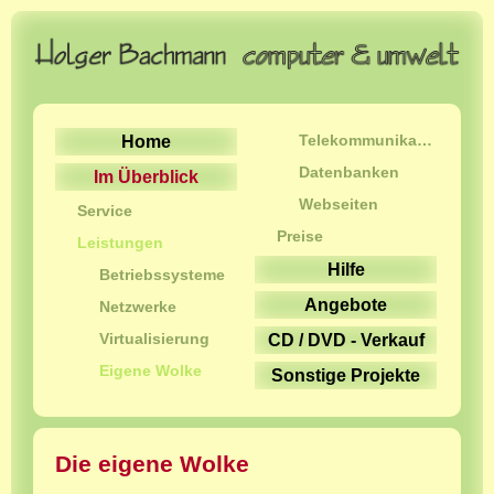
Telekommunikation
Home
Datenbanken
Im Überblick
Webseiten
Service
Preise
Leistungen
Hilfe
Betriebssysteme
Angebote
Netzwerke
Virtualisierung
CD / DVD - Verkauf
Eigene Wolke
Sonstige Projekte
Die eigene Wolke